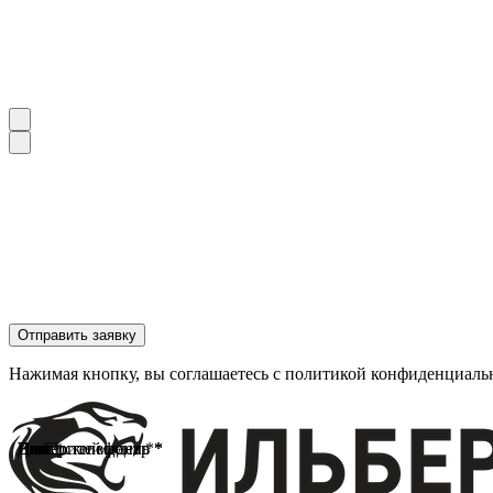
Отправить заявку
Нажимая кнопку, вы соглашаетесь с политикой конфиденциаль
Имя *
Номер телефона *
Выберите модель *
Дилерский центр *
Email